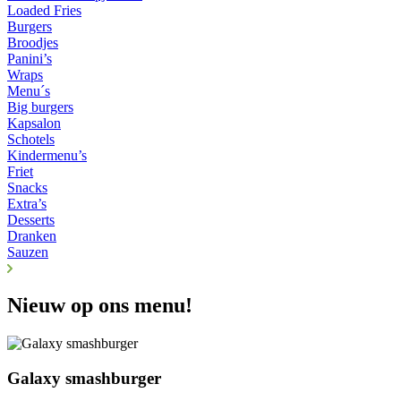
Loaded Fries
Burgers
Broodjes
Panini’s
Wraps
Menu´s
Big burgers
Kapsalon
Schotels
Kindermenu’s
Friet
Snacks
Extra’s
Desserts
Dranken
Sauzen
Nieuw op ons menu!
Galaxy smashburger