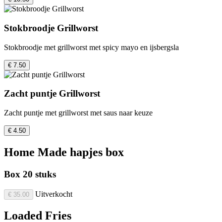
Stokbroodje Grillworst
Stokbroodje met grillworst met spicy mayo en ijsbergsla
€ 7.50
Zacht puntje Grillworst
Zacht puntje met grillworst met saus naar keuze
€ 4.50
Home Made hapjes box
Box 20 stuks
Uitverkocht
€ 35.00
Loaded Fries